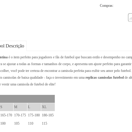
Compras:
bol Descrição
ntina
é o item perfeito para jogadores e fãs de futebol que buscam estilo e desempenho no c
 se ajustar a todas as formas e tamanhos de corpo, e apresenta um ajuste perfeito para garant
colher, você pode ter certeza de encontrar a camisola perfeita para exibir seu amor pelo futebol.
 camisolas de baixa qualidade - faça o investimento em uma
replicas camisolas futebol
de al
 vestir uma camisola de futebol de elite!
S
M
L
XL
165-170
170-175
175-180
180-185
100
105
110
115