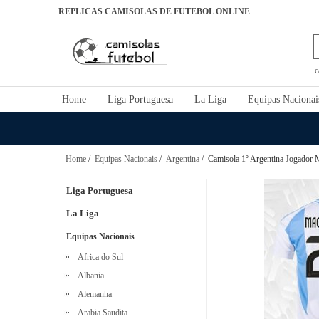
REPLICAS CAMISOLAS DE FUTEBOL ONLINE
c
Home
Liga Portuguesa
La Liga
Equipas Nacionai
Home
/
Equipas Nacionais
/
Argentina
/ Camisola 1º Argentina Jogador M
Liga Portuguesa
La Liga
Equipas Nacionais
Africa do Sul
Albania
Alemanha
Arabia Saudita