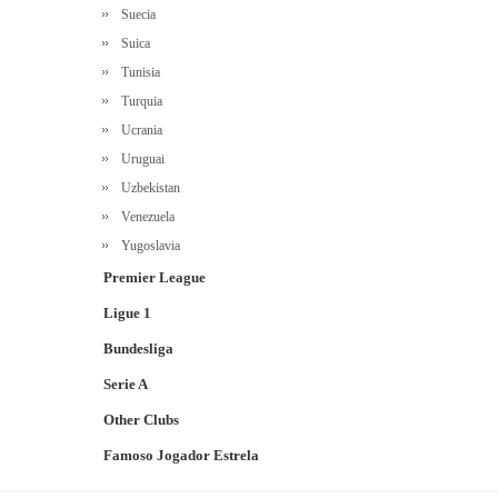
Suecia
Suica
Tunisia
Turquia
Ucrania
Uruguai
Uzbekistan
Venezuela
Yugoslavia
Premier League
Ligue 1
Bundesliga
Serie A
Other Clubs
Famoso Jogador Estrela