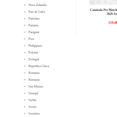
Nova Zelandia
Camisola Pre Match
Pais de Gales
2026 Az
Palestina
€19.4
Panama
Paraguai
Peru
Philippines
Polonia
Portugal
Republica Checa
Romania
Rumania
San Marino
Senegal
Serbia
Soviet
Sovietico