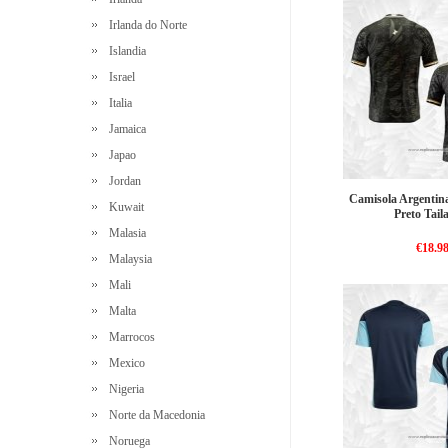
Irlanda do Norte
Islandia
Israel
Italia
Jamaica
Japao
Jordan
Camisola Argentina
Kuwait
Preto Tail
Malasia
€18.9
Malaysia
Mali
Malta
Marrocos
Mexico
Nigeria
Norte da Macedonia
Noruega