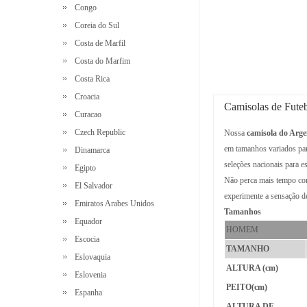
Congo
Coreia do Sul
Costa de Marfil
Costa do Marfim
Costa Rica
Croacia
Camisolas de Fute
Curacao
Czech Republic
Nossa
camisola do Arge
em tamanhos variados para
Dinamarca
seleções nacionais para es
Egipto
Não perca mais tempo com
El Salvador
experimente a sensação de
Emiratos Arabes Unidos
Tamanhos
Equador
HOMEM
Escocia
TAMANHO
Eslovaquia
ALTURA (cm)
Eslovenia
PEITO(cm)
Espanha
ALTURA DE