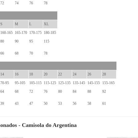
72
74
76
78
S
M
L
XL
160-165
165-170
170-175
180-185
80
90
95
115
66
68
70
78
14
16
18
20
22
24
26
28
70-95
95-105
105-115
115-125
125-135
135-145
145-155
155-165
64
68
72
76
80
84
88
92
39
43
47
50
53
56
58
61
ionados - Camisola do Argentina