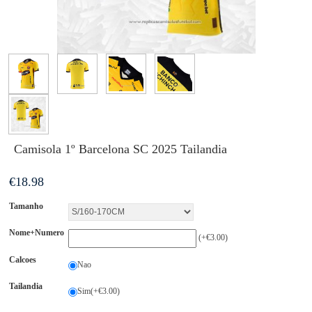
Camisola 1º Barcelona SC 2025 Tailandia
€
18.98
Tamanho
Nome+Numero
(+€3.00)
Calcoes
Nao
Tailandia
Sim(+€3.00)