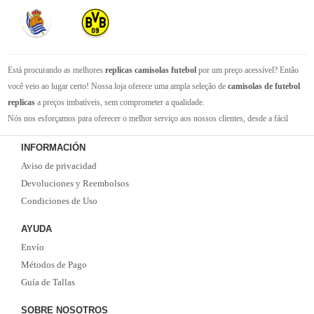
Está procurando as melhores
replicas camisolas futebol
por um preço acessível? Então
você veio ao lugar certo! Nossa loja oferece uma ampla seleção de
camisolas de futebol
replicas
a preços imbatíveis, sem comprometer a qualidade.
Nós nos esforçamos para oferecer o melhor serviço aos nossos clientes, desde a fácil
navegação em nosso site até a entrega rápida de seus pedidos. Com nossa equipe de
INFORMACIÓN
atendimento ao cliente amigável e experiente, você pode ter certeza de que receberá suporte
Aviso de privacidad
em todas as etapas do processo de compra.
Não se esqueça que, se o valor da sua compra for superior a 99 euros, oferecemos o
Devoluciones y Reembolsos
serviço de entrega EMS gratuito. Não perca a oportunidade de adquirir as melhores
Condiciones de Uso
camisolas de futebol
com qualidade, rapidez e economia. Faça já o seu pedido!
AYUDA
Envío
Métodos de Pago
Guía de Tallas
SOBRE NOSOTROS