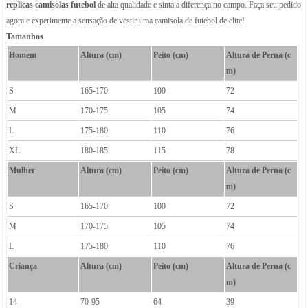
replicas camisolas futebol
de alta qualidade e sinta a diferença no campo. Faça seu pedido
agora e experimente a sensação de vestir uma camisola de futebol de elite!
Tamanhos
Homem
Altura (cm)
Peito (cm)
Altura de Perna (c
m)
S
165-170
100
72
M
170-175
105
74
L
175-180
110
76
XL
180-185
115
78
Mulher
Altura (cm)
Peito (cm)
Altura de Perna (c
m)
S
165-170
100
72
M
170-175
105
74
L
175-180
110
76
Criança
Altura (cm)
Peito (cm)
Altura de Perna (c
m)
14
70-95
64
39