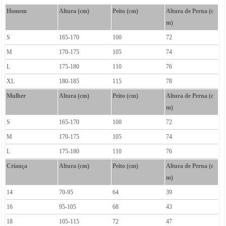
Homem
Altura (cm)
Peito (cm)
Altura de Perna (c
m)
S
165-170
100
72
M
170-175
105
74
L
175-180
110
76
XL
180-185
115
78
Mulher
Altura (cm)
Peito (cm)
Altura de Perna (c
m)
S
165-170
100
72
M
170-175
105
74
L
175-180
110
76
Criança
Altura (cm)
Peito (cm)
Altura de Perna (c
m)
14
70-95
64
39
16
95-105
68
43
18
105-115
72
47