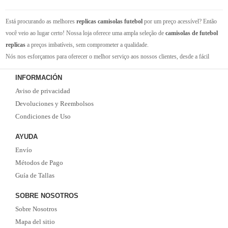
Está procurando as melhores
replicas camisolas futebol
por um preço acessível? Então
você veio ao lugar certo! Nossa loja oferece uma ampla seleção de
camisolas de futebol
replicas
a preços imbatíveis, sem comprometer a qualidade.
Nós nos esforçamos para oferecer o melhor serviço aos nossos clientes, desde a fácil
navegação em nosso site até a entrega rápida de seus pedidos. Com nossa equipe de
INFORMACIÓN
atendimento ao cliente amigável e experiente, você pode ter certeza de que receberá suporte
Aviso de privacidad
em todas as etapas do processo de compra.
Não se esqueça que, se o valor da sua compra for superior a 99 euros, oferecemos o
Devoluciones y Reembolsos
serviço de entrega EMS gratuito. Não perca a oportunidade de adquirir as melhores
Condiciones de Uso
camisolas de futebol
com qualidade, rapidez e economia. Faça já o seu pedido!
AYUDA
Envío
Métodos de Pago
Guía de Tallas
SOBRE NOSOTROS
Sobre Nosotros
Mapa del sitio