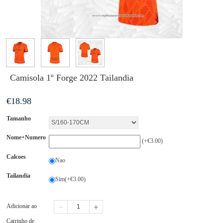
Camisola 1º Forge 2022 Tailandia
€
18.98
Tamanho
Nome+Numero
(+€3.00)
Calcoes
Nao
Tailandia
Sim(+€3.00)
Adicionar ao
Carrinho de