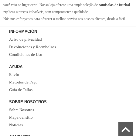
você veio ao lugar certo! Nossa loja oferece uma ampla seleção de
camisolas de futebol
replicas
a preços imbatíveis, sem comprometer a qualidade.
Nós nos esforçamos para oferecer o melhor serviço aos nossos clientes, desde a fácil
navegação em nosso site até a entrega rápida de seus pedidos. Com nossa equipe de
INFORMACIÓN
atendimento ao cliente amigável e experiente, você pode ter certeza de que receberá suporte
Aviso de privacidad
em todas as etapas do processo de compra.
Não se esqueça que, se o valor da sua compra for superior a 99 euros, oferecemos o
Devoluciones y Reembolsos
serviço de entrega EMS gratuito. Não perca a oportunidade de adquirir as melhores
Condiciones de Uso
camisolas de futebol
com qualidade, rapidez e economia. Faça já o seu pedido!
AYUDA
Envío
Métodos de Pago
Guía de Tallas
SOBRE NOSOTROS
Sobre Nosotros
Mapa del sitio
Noticias