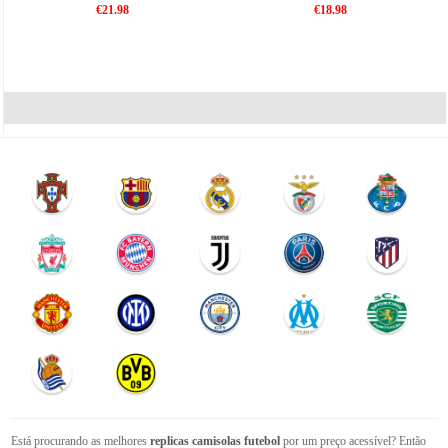
€21.98
€18.98
Está procurando as melhores
replicas camisolas futebol
por um preço acessível? Então