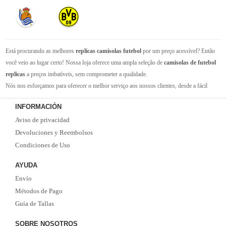
Está procurando as melhores
replicas camisolas futebol
por um preço acessível? Então
você veio ao lugar certo! Nossa loja oferece uma ampla seleção de
camisolas de futebol
replicas
a preços imbatíveis, sem comprometer a qualidade.
Nós nos esforçamos para oferecer o melhor serviço aos nossos clientes, desde a fácil
navegação em nosso site até a entrega rápida de seus pedidos. Com nossa equipe de
INFORMACIÓN
atendimento ao cliente amigável e experiente, você pode ter certeza de que receberá suporte
Aviso de privacidad
em todas as etapas do processo de compra.
Não se esqueça que, se o valor da sua compra for superior a 99 euros, oferecemos o
Devoluciones y Reembolsos
serviço de entrega EMS gratuito. Não perca a oportunidade de adquirir as melhores
Condiciones de Uso
camisolas de futebol
com qualidade, rapidez e economia. Faça já o seu pedido!
AYUDA
Envío
Métodos de Pago
Guía de Tallas
SOBRE NOSOTROS