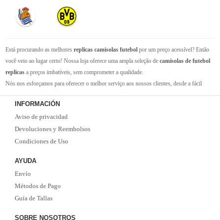
Está procurando as melhores
replicas camisolas futebol
por um preço acessível? Então
você veio ao lugar certo! Nossa loja oferece uma ampla seleção de
camisolas de futebol
replicas
a preços imbatíveis, sem comprometer a qualidade.
Nós nos esforçamos para oferecer o melhor serviço aos nossos clientes, desde a fácil
navegação em nosso site até a entrega rápida de seus pedidos. Com nossa equipe de
INFORMACIÓN
atendimento ao cliente amigável e experiente, você pode ter certeza de que receberá suporte
Aviso de privacidad
em todas as etapas do processo de compra.
Não se esqueça que, se o valor da sua compra for superior a 99 euros, oferecemos o
Devoluciones y Reembolsos
serviço de entrega EMS gratuito. Não perca a oportunidade de adquirir as melhores
Condiciones de Uso
camisolas de futebol
com qualidade, rapidez e economia. Faça já o seu pedido!
AYUDA
Envío
Métodos de Pago
Guía de Tallas
SOBRE NOSOTROS