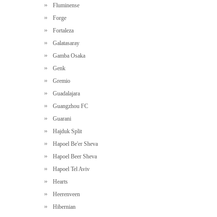
Fluminense
Forge
Fortaleza
Galatasaray
Gamba Osaka
Genk
Gremio
Guadalajara
Guangzhou FC
Guarani
Hajduk Split
Hapoel Be'er Sheva
Hapoel Beer Sheva
Hapoel Tel Aviv
Hearts
Heerenveen
Hibernian