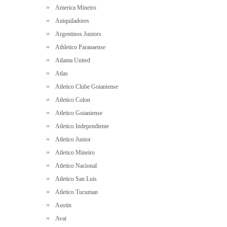
America Mineiro
Aniquiladores
Argentinos Juniors
Athletico Paranaense
Atlanta United
Atlas
Atletico Clube Goianiense
Atletico Colon
Atletico Goianiense
Atletico Independiente
Atletico Junior
Atletico Mineiro
Atletico Nacional
Atletico San Luis
Atletico Tucuman
Austin
Avai