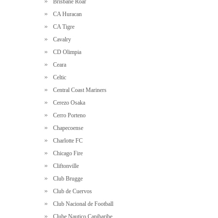
Brisbane Roar
CA Huracan
CA Tigre
Cavalry
CD Olimpia
Ceara
Celtic
Central Coast Mariners
Cerezo Osaka
Cerro Porteno
Chapecoense
Charlotte FC
Chicago Fire
Cliftonville
Club Brugge
Club de Cuervos
Club Nacional de Football
Clube Nautico Capibaribe