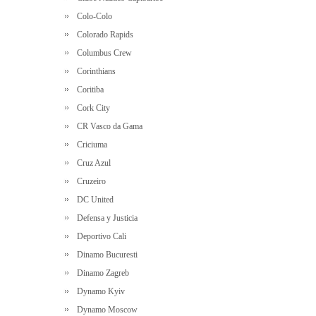
Colo-Colo
Colorado Rapids
Columbus Crew
Corinthians
Coritiba
Cork City
CR Vasco da Gama
Criciuma
Cruz Azul
Cruzeiro
DC United
Defensa y Justicia
Deportivo Cali
Dinamo Bucuresti
Dinamo Zagreb
Dynamo Kyiv
Dynamo Moscow