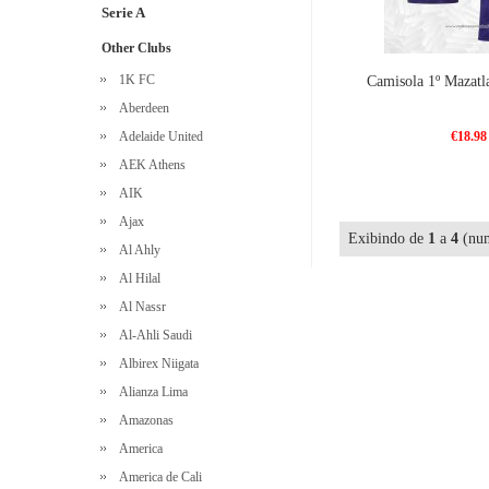
Serie A
Other Clubs
1K FC
Camisola 1º Mazat
Aberdeen
Adelaide United
€18.98
AEK Athens
AIK
Ajax
Exibindo de
1
a
4
(num
Al Ahly
Al Hilal
Al Nassr
Al-Ahli Saudi
Albirex Niigata
Alianza Lima
Amazonas
America
America de Cali