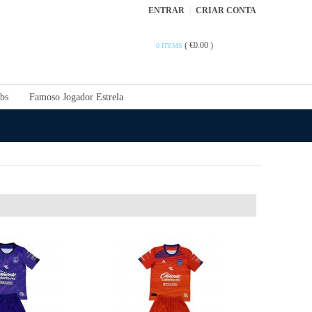
ENTRAR
CRIAR CONTA
(
€0.00
)
0 ITEMS
bs
Famoso Jogador Estrela