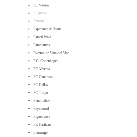
EC Vitoria
El Barrio
Emelec
Esperance de Tunis
Estoril Praia
Estudiantes
Everton de Vina del Mar
F.C. Copenhagen
FC Alverca
FC Cincinnati
FC Dallas
FC Tokyo
Fenerbahce
Feyenoord
Figueirense
FK Partizan
Flamengo