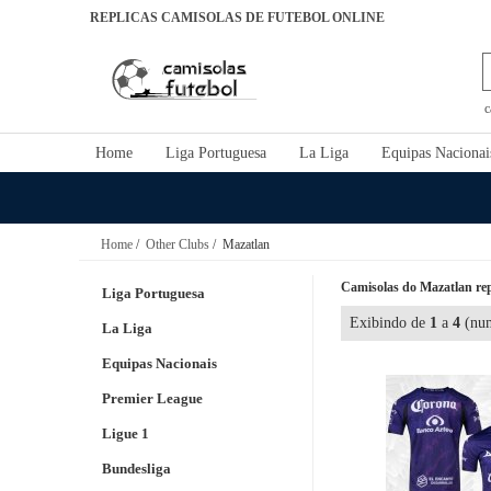
REPLICAS CAMISOLAS DE FUTEBOL ONLINE
c
Home
Liga Portuguesa
La Liga
Equipas Nacionai
Home
/
Other Clubs
/ Mazatlan
Camisolas do Mazatlan rep
Liga Portuguesa
Exibindo de
1
a
4
(num
La Liga
Equipas Nacionais
Premier League
Ligue 1
Bundesliga