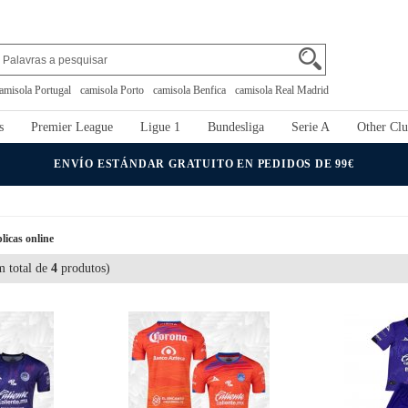
amisola Portugal
camisola Porto
camisola Benfica
camisola Real Madrid
s
Premier League
Ligue 1
Bundesliga
Serie A
Other Clu
ENVÍO ESTÁNDAR GRATUITO EN PEDIDOS DE 99€
licas online
 total de
4
produtos)