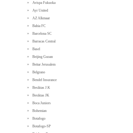
Avispa Fukuoka
Ayr United
AZ Alkmaar
Bahia FC
Barcelona SC
Barracas Central
Basel
Beijing Guoan
Beitar Jerusalem
Belgrano
Bendel Insurance
Besiktas J.K
Besiktas JK
Boca Juniors
Bohemian
Botafogo
Botafogo-SP