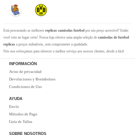
Está procurando as melhores
replicas camisolas futebol
por um preço acessível? Então
você veio ao lugar certo! Nossa loja oferece uma ampla seleção de
camisolas de futebol
replicas
a preços imbatíveis, sem comprometer a qualidade.
Nós nos esforçamos para oferecer o melhor serviço aos nossos clientes, desde a fácil
navegação em nosso site até a entrega rápida de seus pedidos. Com nossa equipe de
INFORMACIÓN
atendimento ao cliente amigável e experiente, você pode ter certeza de que receberá suporte
Aviso de privacidad
em todas as etapas do processo de compra.
Não se esqueça que, se o valor da sua compra for superior a 99 euros, oferecemos o
Devoluciones y Reembolsos
serviço de entrega EMS gratuito. Não perca a oportunidade de adquirir as melhores
Condiciones de Uso
camisolas de futebol
com qualidade, rapidez e economia. Faça já o seu pedido!
AYUDA
Envío
Métodos de Pago
Guía de Tallas
SOBRE NOSOTROS