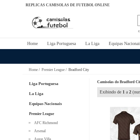
REPLICAS CAMISOLAS DE FUTEBOL ONLINE
c
Home
Liga Portuguesa
La Liga
Equipas Nacionai
Home
/
Premier League
/ Bradford City
Camisolas do Bradford City
Liga Portuguesa
Exibindo de
1
a
2
(num
La Liga
Equipas Nacionais
Premier League
AFC Richmond
Arsenal
Aston Villa