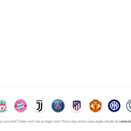
o acessível? Então você veio ao lugar certo! Nossa loja oferece uma ampla seleção de
camisola