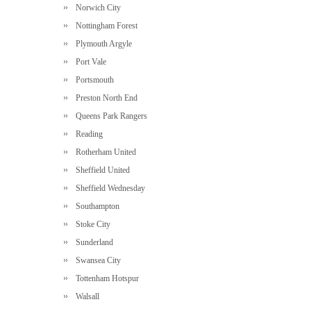
Norwich City
Nottingham Forest
Plymouth Argyle
Port Vale
Portsmouth
Preston North End
Queens Park Rangers
Reading
Rotherham United
Sheffield United
Sheffield Wednesday
Southampton
Stoke City
Sunderland
Swansea City
Tottenham Hotspur
Walsall