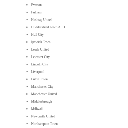
Everton
Fulham
Hashtag United
Huddersfield Town A.F.C
Hull City
Ipswich Town
Leeds United
Leicester City
Lincoln City
Liverpool
Luton Town
Manchester City
Manchester United
Middlesbrough
Millwall
Newcastle United
Northampton Town