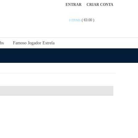
ENTRAR
CRIAR CONTA
(
€0.00
)
0 ITEMS
bs
Famoso Jogador Estrela