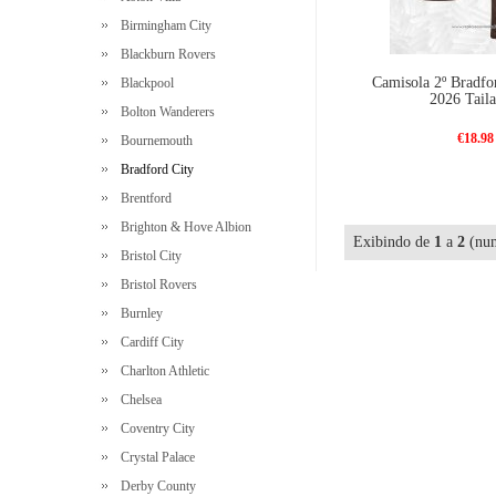
Birmingham City
Blackburn Rovers
Camisola 2º Bradfo
Blackpool
2026 Taila
Bolton Wanderers
€18.98
Bournemouth
Bradford City
Brentford
Brighton & Hove Albion
Exibindo de
1
a
2
(num
Bristol City
Bristol Rovers
Burnley
Cardiff City
Charlton Athletic
Chelsea
Coventry City
Crystal Palace
Derby County