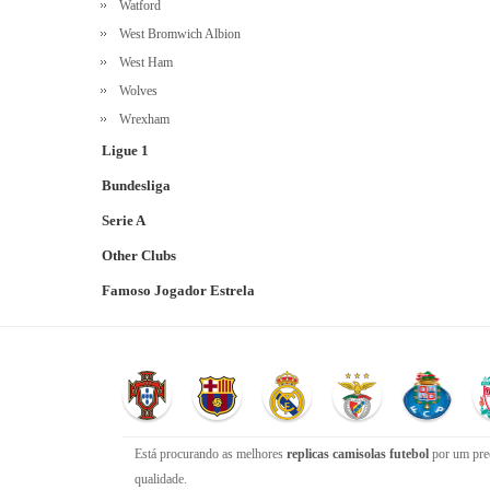
Watford
West Bromwich Albion
West Ham
Wolves
Wrexham
Ligue 1
Bundesliga
Serie A
Other Clubs
Famoso Jogador Estrela
Está procurando as melhores
replicas camisolas futebol
por um preç
qualidade.