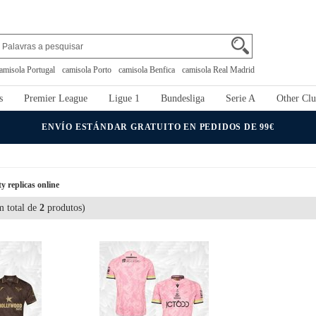
amisola Portugal
camisola Porto
camisola Benfica
camisola Real Madrid
s
Premier League
Ligue 1
Bundesliga
Serie A
Other Clu
ENVÍO ESTÁNDAR GRATUITO EN PEDIDOS DE 99€
 replicas online
 total de
2
produtos)