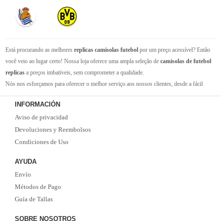
Está procurando as melhores
replicas camisolas futebol
por um preço acessível? Então
você veio ao lugar certo! Nossa loja oferece uma ampla seleção de
camisolas de futebol
replicas
a preços imbatíveis, sem comprometer a qualidade.
Nós nos esforçamos para oferecer o melhor serviço aos nossos clientes, desde a fácil
navegação em nosso site até a entrega rápida de seus pedidos. Com nossa equipe de
INFORMACIÓN
atendimento ao cliente amigável e experiente, você pode ter certeza de que receberá suporte
Aviso de privacidad
em todas as etapas do processo de compra.
Não se esqueça que, se o valor da sua compra for superior a 99 euros, oferecemos o
Devoluciones y Reembolsos
serviço de entrega EMS gratuito. Não perca a oportunidade de adquirir as melhores
Condiciones de Uso
camisolas de futebol
com qualidade, rapidez e economia. Faça já o seu pedido!
AYUDA
Envío
Métodos de Pago
Guía de Tallas
SOBRE NOSOTROS