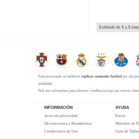
Exibindo de
1
a
5
(num
Está procurando as melhores
replicas camisolas futebol
por um preç
qualidade.
Nós nos esforçamos para oferecer o melhor serviço aos nossos cliente
certeza de que receberá suporte em todas as etapas do processo de c
Não se esqueça que, se o valor da sua compra for superior a 99 euro
INFORMACIÓN
AYUDA
o seu pedido!
Aviso de privacidad
Envío
Devoluciones y Reembolsos
Métodos de P
Condiciones de Uso
Guía de Talla