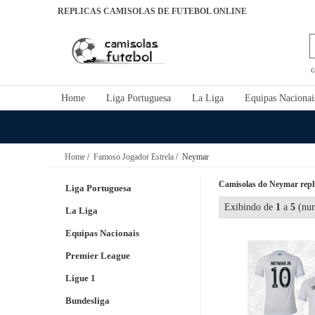
REPLICAS CAMISOLAS DE FUTEBOL ONLINE
c
Home
Liga Portuguesa
La Liga
Equipas Nacionai
Home
/
Famoso Jogador Estrela
/ Neymar
Camisolas do Neymar repli
Liga Portuguesa
Exibindo de
1
a
5
(num
La Liga
Equipas Nacionais
Premier League
Ligue 1
Bundesliga