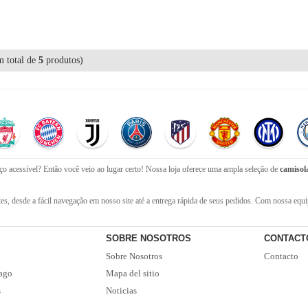
 total de
5
produtos)
o acessível? Então você veio ao lugar certo! Nossa loja oferece uma ampla seleção de
camisola
s, desde a fácil navegação em nosso site até a entrega rápida de seus pedidos. Com nossa equip
ompra.
s, oferecemos o serviço de entrega EMS gratuito. Não perca a oportunidade de adquirir as mel
SOBRE NOSOTROS
CONTACT
Sobre Nosotros
Contacto
ago
Mapa del sitio
s
Noticias