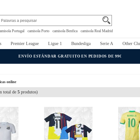
amisola Portugal
camisola Porto
camisola Benfica
camisola Real Madrid
s
Premier League
Ligue 1
Bundesliga
Serie A
Other Clu
ENVÍO ESTÁNDAR GRATUITO EN PEDIDOS DE 99€
cas online
 total de
5
produtos)