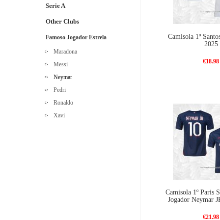
Serie A
Other Clubs
Camisola 1º Sant
Famoso Jogador Estrela
2025
Maradona
€18.98
Messi
Neymar
Pedri
Ronaldo
Xavi
Camisola 1º Paris 
Jogador Neymar J
€21.98