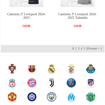
Camisola 2º Liverpool 2024-
Camisola 3º Liverpool 2024-
2025
2025 Tailandia
€18.98
€18.98
1
2
3
4
5
[Próximo >>]