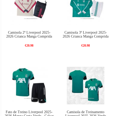
Camisola 2º Liverpool 2025-
Camisola 3º Liverpool 2025-
2026 Crianca Manga Comprida
2026 Crianca Manga Comprida
€20.98
€20.98
Fato de Treino Liverpool 2025-
Camisola de Treinamento
2026 Manga Curta Verde - Calcas
Liverpool 2025-2026 Verde