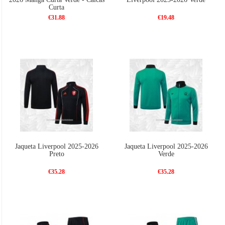
Curta
€31.88
€19.48
Jaqueta Liverpool 2025-2026
Jaqueta Liverpool 2025-2026
Preto
Verde
€35.28
€35.28