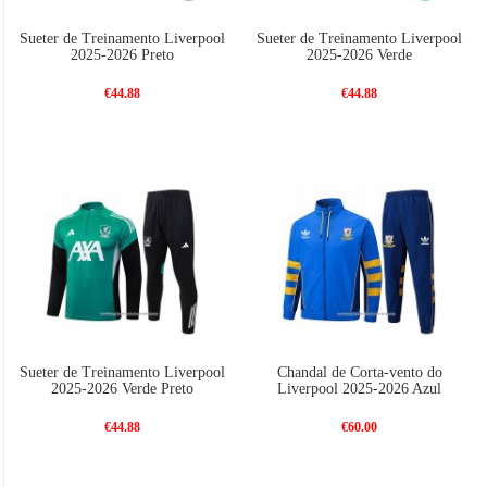
Sueter de Treinamento Liverpool
Sueter de Treinamento Liverpool
2025-2026 Preto
2025-2026 Verde
€44.88
€44.88
Sueter de Treinamento Liverpool
Chandal de Corta-vento do
2025-2026 Verde Preto
Liverpool 2025-2026 Azul
€44.88
€60.00