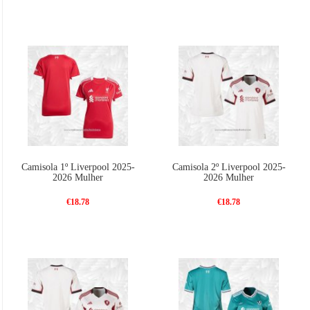
Camisola 1º Liverpool 2025-
Camisola 2º Liverpool 2025-
2026 Mulher
2026 Mulher
€18.78
€18.78