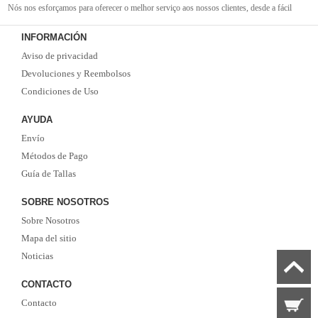
Nós nos esforçamos para oferecer o melhor serviço aos nossos clientes, desde a fácil
navegação em nosso site até a entrega rápida de seus pedidos. Com nossa equipe de
INFORMACIÓN
atendimento ao cliente amigável e experiente, você pode ter certeza de que receberá suporte
Aviso de privacidad
em todas as etapas do processo de compra.
Não se esqueça que, se o valor da sua compra for superior a 99 euros, oferecemos o
Devoluciones y Reembolsos
serviço de entrega EMS gratuito. Não perca a oportunidade de adquirir as melhores
Condiciones de Uso
camisolas de futebol
com qualidade, rapidez e economia. Faça já o seu pedido!
AYUDA
Envío
Métodos de Pago
Guía de Tallas
SOBRE NOSOTROS
Sobre Nosotros
Mapa del sitio
Noticias
CONTACTO
Contacto