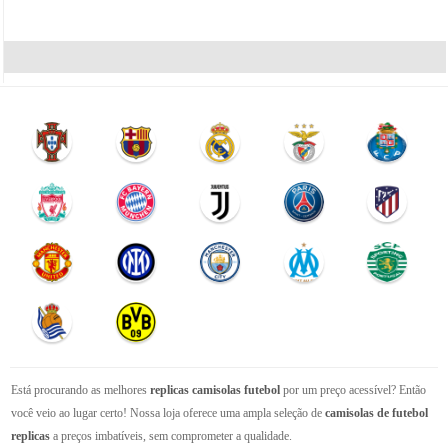
Está procurando as melhores
replicas camisolas futebol
por um preço acessível? Então
você veio ao lugar certo! Nossa loja oferece uma ampla seleção de
camisolas de futebol
replicas
a preços imbatíveis, sem comprometer a qualidade.