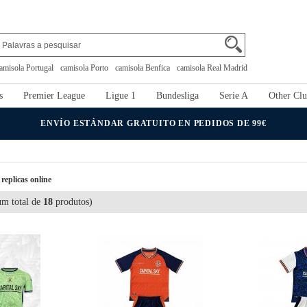
amisola Portugal
camisola Porto
camisola Benfica
camisola Real Madrid
s
Premier League
Ligue 1
Bundesliga
Serie A
Other Clu
ENVÍO ESTÁNDAR GRATUITO EN PEDIDOS DE 99€
eplicas online
m total de
18
produtos)