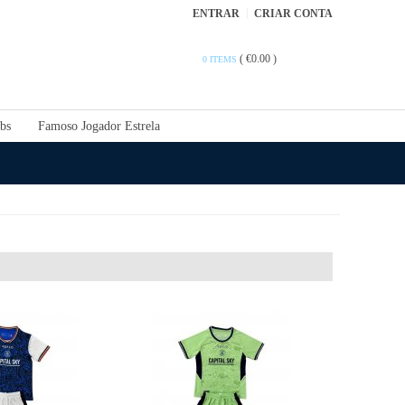
ENTRAR
CRIAR CONTA
(
€0.00
)
0 ITEMS
bs
Famoso Jogador Estrela