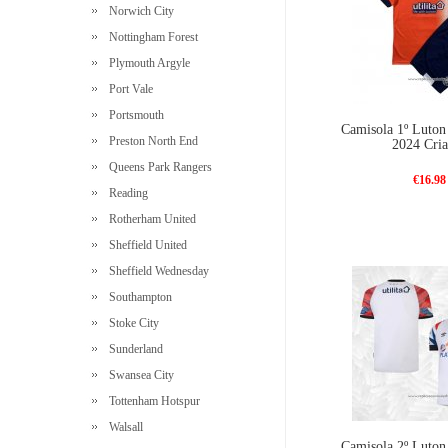
Norwich City
Nottingham Forest
Plymouth Argyle
Port Vale
Portsmouth
Camisola 1º Luto
Preston North End
2024 Cri
Queens Park Rangers
€16.98
Reading
Rotherham United
Sheffield United
Sheffield Wednesday
Southampton
Stoke City
Sunderland
Swansea City
Tottenham Hotspur
Walsall
Camisola 2º Luto