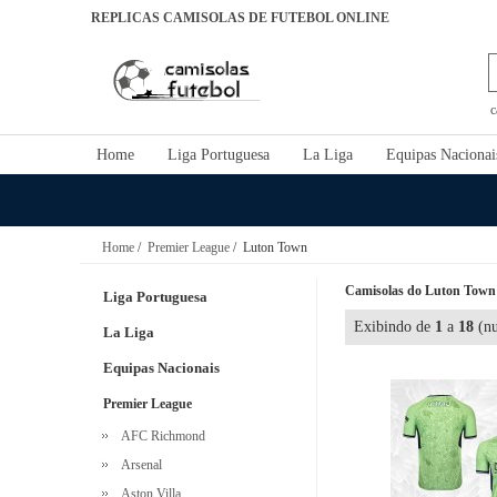
REPLICAS CAMISOLAS DE FUTEBOL ONLINE
c
Home
Liga Portuguesa
La Liga
Equipas Nacionai
Home
/
Premier League
/ Luton Town
Camisolas do Luton Town r
Liga Portuguesa
Exibindo de
1
a
18
(nu
La Liga
Equipas Nacionais
Premier League
AFC Richmond
Arsenal
Aston Villa