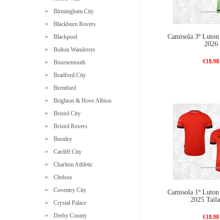
Birmingham City
Blackburn Rovers
Camisola 3º Luto
Blackpool
2026
Bolton Wanderers
€18.98
Bournemouth
Bradford City
Brentford
Brighton & Hove Albion
Bristol City
Bristol Rovers
Burnley
Cardiff City
Charlton Athletic
Chelsea
Coventry City
Camisola 1º Luto
2025 Taila
Crystal Palace
Derby County
€18.98