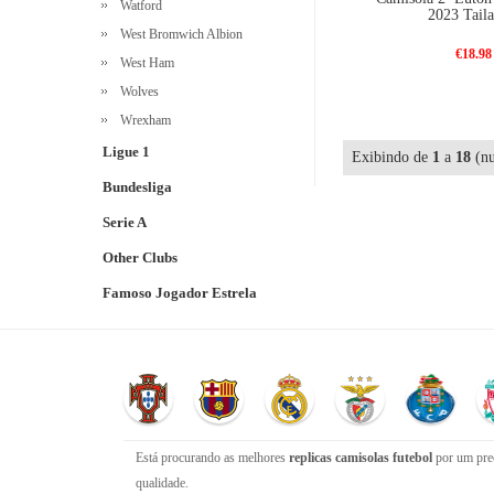
Watford
2023 Taila
West Bromwich Albion
€18.98
West Ham
Wolves
Wrexham
Ligue 1
Exibindo de
1
a
18
(nu
Bundesliga
Serie A
Other Clubs
Famoso Jogador Estrela
Está procurando as melhores
replicas camisolas futebol
por um preç
qualidade.