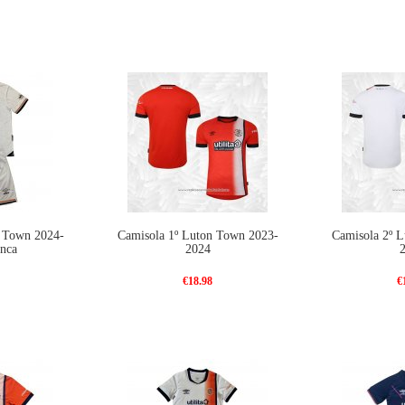
n Town 2024-
Camisola 1º Luton Town 2023-
Camisola 2º 
anca
2024
€18.98
€