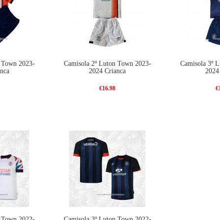
n Town 2023-
Camisola 2º Luton Town 2023-
Camisola 3º 
anca
2024 Crianca
2024
€16.98
€
n Town 2022-
Camisola 3º Luton Town 2022-