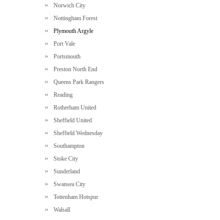
Norwich City
Nottingham Forest
Plymouth Argyle
Port Vale
Portsmouth
Preston North End
Queens Park Rangers
Reading
Rotherham United
Sheffield United
Sheffield Wednesday
Southampton
Stoke City
Sunderland
Swansea City
Tottenham Hotspur
Walsall