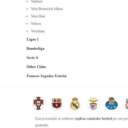
Watford
West Bromwich Albion
West Ham
Wolves
Wrexham
Ligue 1
Bundesliga
Serie A
Other Clubs
Famoso Jogador Estrela
Está procurando as melhores
replicas camisolas futebol
por um preç
qualidade.