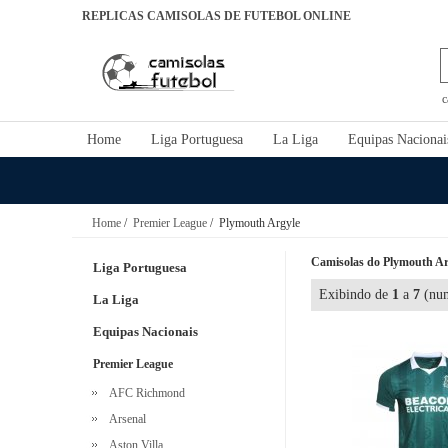
REPLICAS CAMISOLAS DE FUTEBOL ONLINE
c
Home
Liga Portuguesa
La Liga
Equipas Nacionai
Home
/
Premier League
/ Plymouth Argyle
Camisolas do Plymouth Arg
Liga Portuguesa
Exibindo de
1
a
7
(num
La Liga
Equipas Nacionais
Premier League
AFC Richmond
Arsenal
Aston Villa