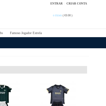
ENTRAR
CRIAR CONTA
(
€0.00
)
0 ITEMS
bs
Famoso Jogador Estrela