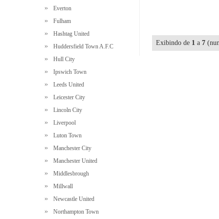
Everton
Fulham
Hashtag United
Exibindo de
1
a
7
(num
Huddersfield Town A.F.C
Hull City
Ipswich Town
Leeds United
Leicester City
Lincoln City
Liverpool
Luton Town
Manchester City
Manchester United
Middlesbrough
Millwall
Newcastle United
Northampton Town