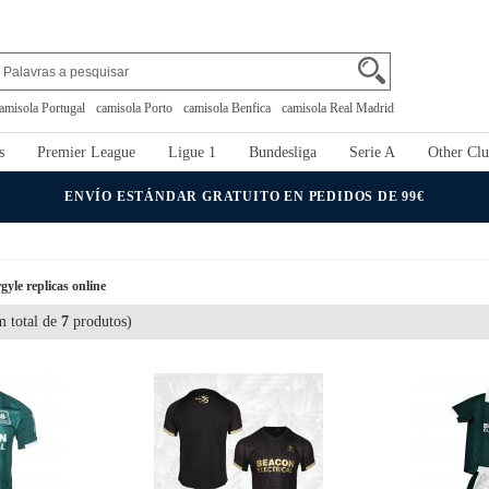
amisola Portugal
camisola Porto
camisola Benfica
camisola Real Madrid
s
Premier League
Ligue 1
Bundesliga
Serie A
Other Clu
ENVÍO ESTÁNDAR GRATUITO EN PEDIDOS DE 99€
yle replicas online
 total de
7
produtos)