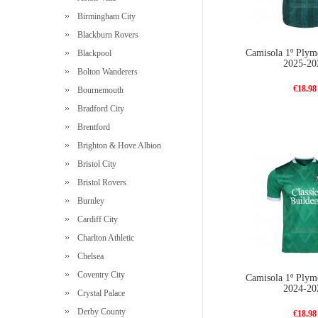
Birmingham City
Blackburn Rovers
Camisola 1º Plym
Blackpool
2025-20
Bolton Wanderers
€18.98
Bournemouth
Bradford City
Brentford
Brighton & Hove Albion
Bristol City
Bristol Rovers
Burnley
Cardiff City
Charlton Athletic
Chelsea
Coventry City
Camisola 1º Plym
2024-20
Crystal Palace
Derby County
€18.98