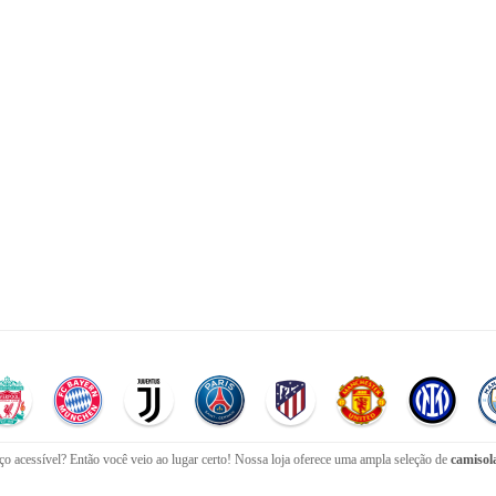
o acessível? Então você veio ao lugar certo! Nossa loja oferece uma ampla seleção de
camisola