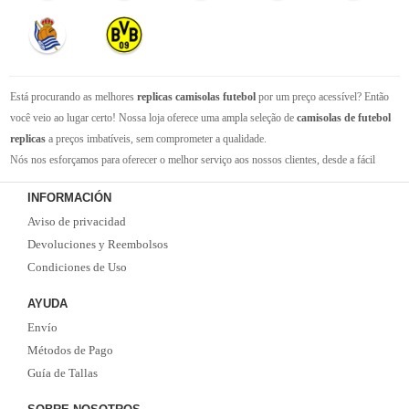
Está procurando as melhores
replicas camisolas futebol
por um preço acessível? Então
você veio ao lugar certo! Nossa loja oferece uma ampla seleção de
camisolas de futebol
replicas
a preços imbatíveis, sem comprometer a qualidade.
Nós nos esforçamos para oferecer o melhor serviço aos nossos clientes, desde a fácil
navegação em nosso site até a entrega rápida de seus pedidos. Com nossa equipe de
INFORMACIÓN
atendimento ao cliente amigável e experiente, você pode ter certeza de que receberá suporte
Aviso de privacidad
em todas as etapas do processo de compra.
Não se esqueça que, se o valor da sua compra for superior a 99 euros, oferecemos o
Devoluciones y Reembolsos
serviço de entrega EMS gratuito. Não perca a oportunidade de adquirir as melhores
Condiciones de Uso
camisolas de futebol
com qualidade, rapidez e economia. Faça já o seu pedido!
AYUDA
Envío
Métodos de Pago
Guía de Tallas