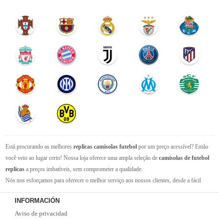
Está procurando as melhores
replicas camisolas futebol
por um preço acessível? Então
você veio ao lugar certo! Nossa loja oferece uma ampla seleção de
camisolas de futebol
replicas
a preços imbatíveis, sem comprometer a qualidade.
Nós nos esforçamos para oferecer o melhor serviço aos nossos clientes, desde a fácil
navegação em nosso site até a entrega rápida de seus pedidos. Com nossa equipe de
INFORMACIÓN
atendimento ao cliente amigável e experiente, você pode ter certeza de que receberá suporte
Aviso de privacidad
em todas as etapas do processo de compra.