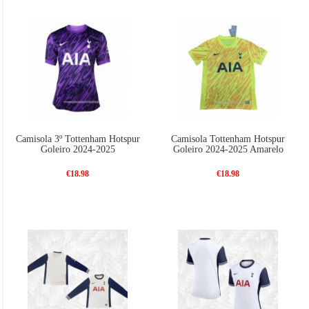
Camisola 3º Tottenham Hotspur
Camisola Tottenham Hotspur
Goleiro 2024-2025
Goleiro 2024-2025 Amarelo
€18.98
€18.98