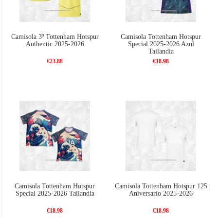
Camisola 3º Tottenham Hotspur
Camisola Tottenham Hotspur
Authentic 2025-2026
Special 2025-2026 Azul
Tailandia
€23.88
€18.98
Camisola Tottenham Hotspur
Camisola Tottenham Hotspur 125
Special 2025-2026 Tailandia
Aniversario 2025-2026
€18.98
€18.98