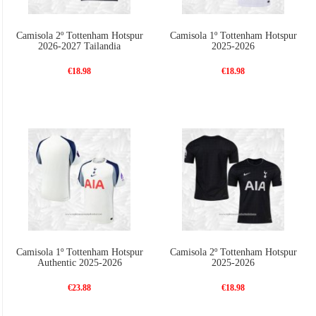
Camisola 2º Tottenham Hotspur
Camisola 1º Tottenham Hotspur
2026-2027 Tailandia
2025-2026
€18.98
€18.98
Camisola 1º Tottenham Hotspur
Camisola 2º Tottenham Hotspur
Authentic 2025-2026
2025-2026
€23.88
€18.98