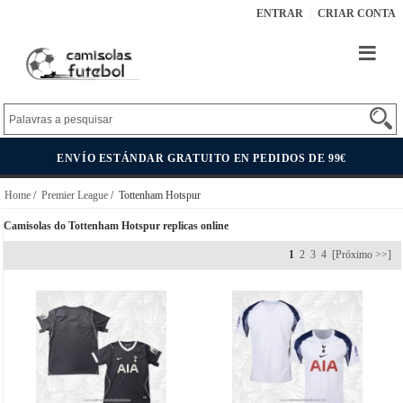
ENTRAR
CRIAR CONTA
ENVÍO ESTÁNDAR GRATUITO EN PEDIDOS DE 99€
Home
/
Premier League
/ Tottenham Hotspur
Camisolas do Tottenham Hotspur replicas online
1
2
3
4
[Próximo >>]