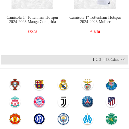
Camisola 1º Tottenham Hotspur
Camisola 1º Tottenham Hotspur
2024-2025 Manga Comprida
2024-2025 Mulher
€22.98
€18.78
1
2
3
4
[Próximo >>]