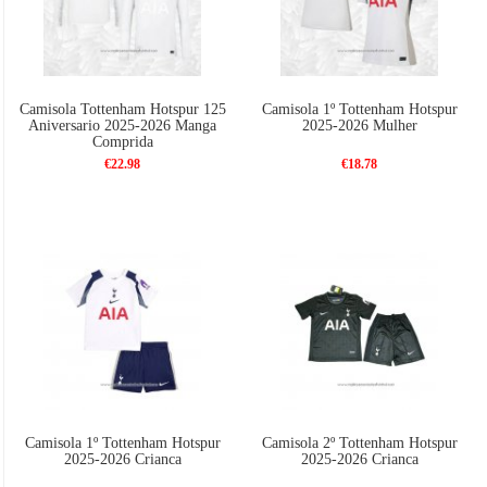
Camisola Tottenham Hotspur 125
Camisola 1º Tottenham Hotspur
Aniversario 2025-2026 Manga
2025-2026 Mulher
Comprida
€22.98
€18.78
Camisola 1º Tottenham Hotspur
Camisola 2º Tottenham Hotspur
2025-2026 Crianca
2025-2026 Crianca