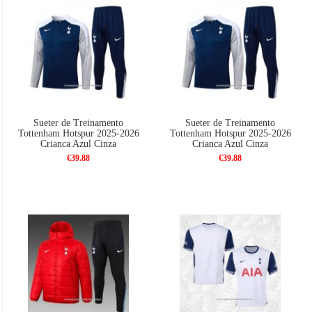
Sueter de Treinamento
Sueter de Treinamento
Tottenham Hotspur 2025-2026
Tottenham Hotspur 2025-2026
Crianca Azul Cinza
Crianca Azul Cinza
€39.88
€39.88