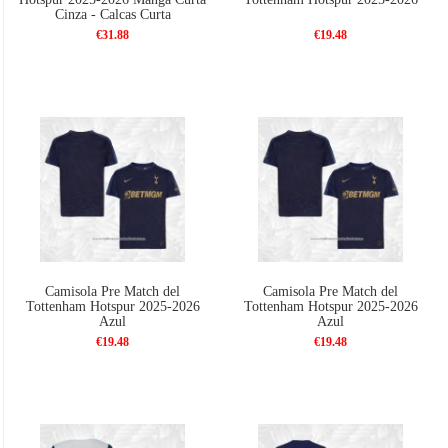
Cinza - Calcas Curta
€31.88
€19.48
Camisola Pre Match del
Camisola Pre Match del
Tottenham Hotspur 2025-2026
Tottenham Hotspur 2025-2026
Azul
Azul
€19.48
€19.48