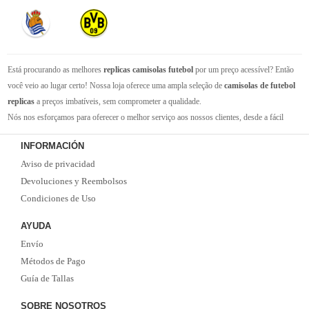
Está procurando as melhores
replicas camisolas futebol
por um preço acessível? Então
você veio ao lugar certo! Nossa loja oferece uma ampla seleção de
camisolas de futebol
replicas
a preços imbatíveis, sem comprometer a qualidade.
Nós nos esforçamos para oferecer o melhor serviço aos nossos clientes, desde a fácil
navegação em nosso site até a entrega rápida de seus pedidos. Com nossa equipe de
INFORMACIÓN
atendimento ao cliente amigável e experiente, você pode ter certeza de que receberá suporte
Aviso de privacidad
em todas as etapas do processo de compra.
Não se esqueça que, se o valor da sua compra for superior a 99 euros, oferecemos o
Devoluciones y Reembolsos
serviço de entrega EMS gratuito. Não perca a oportunidade de adquirir as melhores
Condiciones de Uso
camisolas de futebol
com qualidade, rapidez e economia. Faça já o seu pedido!
AYUDA
Envío
Métodos de Pago
Guía de Tallas
SOBRE NOSOTROS