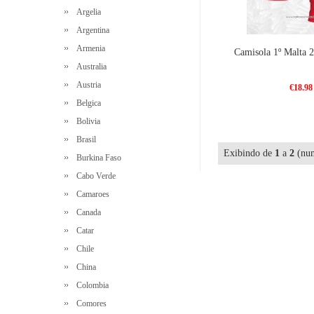
Argelia
Argentina
Armenia
Camisola 1º Malta 2
Australia
Austria
€18.98
Belgica
Bolivia
Brasil
Exibindo de
1
a
2
(num
Burkina Faso
Cabo Verde
Camaroes
Canada
Catar
Chile
China
Colombia
Comores