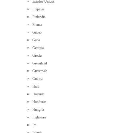
Estados Unidos
Filipinas
Finlandia
Franca
Gabao
Gana
Georgia
Grecia
Greenland
Guatemala
Guinea
Haiti
Holanda
Honduras
Hungria
Inglaterra
Ira
Irlanda