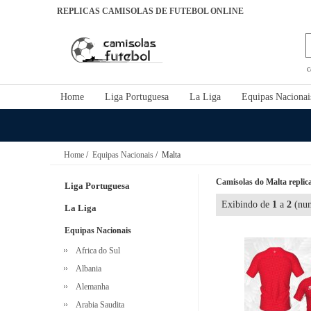
REPLICAS CAMISOLAS DE FUTEBOL ONLINE
c
Home
Liga Portuguesa
La Liga
Equipas Nacionai
Home
/
Equipas Nacionais
/ Malta
Camisolas do Malta replica
Liga Portuguesa
Exibindo de
1
a
2
(num
La Liga
Equipas Nacionais
Africa do Sul
Albania
Alemanha
Arabia Saudita