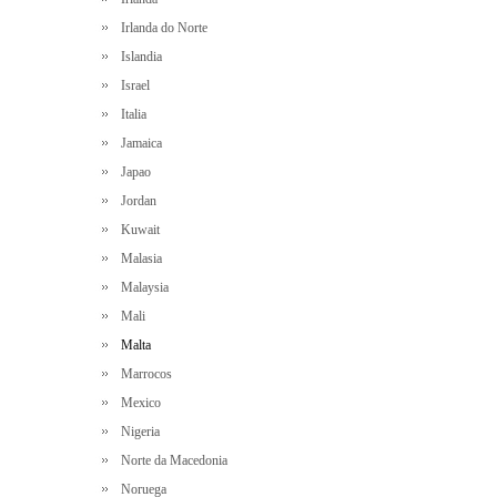
Irlanda do Norte
Islandia
Israel
Italia
Jamaica
Japao
Jordan
Kuwait
Malasia
Malaysia
Mali
Malta
Marrocos
Mexico
Nigeria
Norte da Macedonia
Noruega