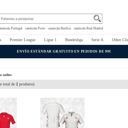
amisola Portugal
camisola Porto
camisola Benfica
camisola Real Madrid
s
Premier League
Ligue 1
Bundesliga
Serie A
Other Clu
ENVÍO ESTÁNDAR GRATUITO EN PEDIDOS DE 99€
s online
 total de
2
produtos)