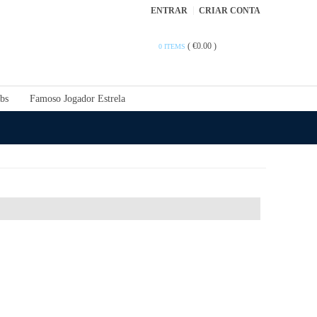
ENTRAR
CRIAR CONTA
(
€0.00
)
0 ITEMS
bs
Famoso Jogador Estrela