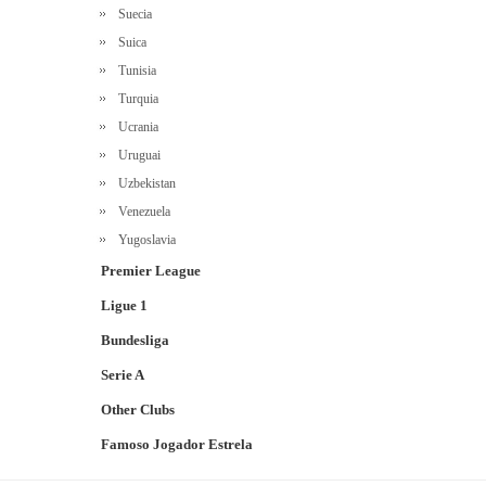
Suecia
Suica
Tunisia
Turquia
Ucrania
Uruguai
Uzbekistan
Venezuela
Yugoslavia
Premier League
Ligue 1
Bundesliga
Serie A
Other Clubs
Famoso Jogador Estrela