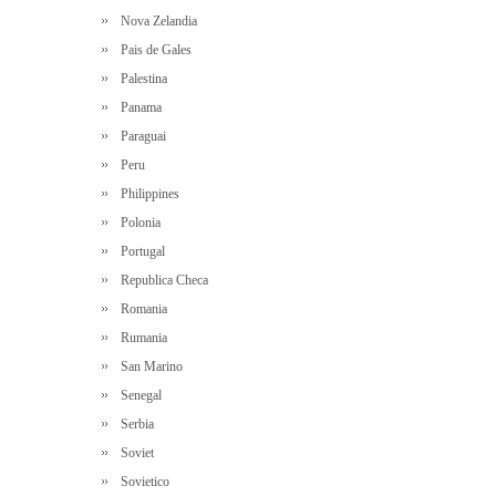
Nova Zelandia
Pais de Gales
Palestina
Panama
Paraguai
Peru
Philippines
Polonia
Portugal
Republica Checa
Romania
Rumania
San Marino
Senegal
Serbia
Soviet
Sovietico