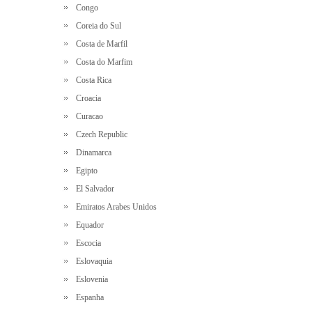
Congo
Coreia do Sul
Costa de Marfil
Costa do Marfim
Costa Rica
Croacia
Curacao
Czech Republic
Dinamarca
Egipto
El Salvador
Emiratos Arabes Unidos
Equador
Escocia
Eslovaquia
Eslovenia
Espanha