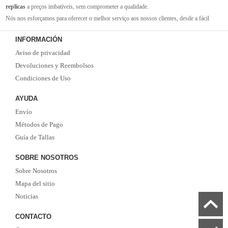
replicas
a preços imbatíveis, sem comprometer a qualidade.
Nós nos esforçamos para oferecer o melhor serviço aos nossos clientes, desde a fácil
navegação em nosso site até a entrega rápida de seus pedidos. Com nossa equipe de
INFORMACIÓN
atendimento ao cliente amigável e experiente, você pode ter certeza de que receberá suporte
Aviso de privacidad
em todas as etapas do processo de compra.
Não se esqueça que, se o valor da sua compra for superior a 99 euros, oferecemos o
Devoluciones y Reembolsos
serviço de entrega EMS gratuito. Não perca a oportunidade de adquirir as melhores
Condiciones de Uso
camisolas de futebol
com qualidade, rapidez e economia. Faça já o seu pedido!
AYUDA
Envío
Métodos de Pago
Guía de Tallas
SOBRE NOSOTROS
Sobre Nosotros
Mapa del sitio
Noticias
CONTACTO