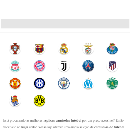
Está procurando as melhores
replicas camisolas futebol
por um preço acessível? Então
você veio ao lugar certo! Nossa loja oferece uma ampla seleção de
camisolas de futebol