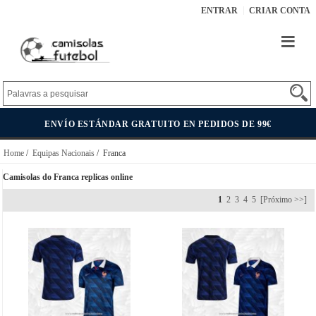
ENTRAR
CRIAR CONTA
ENVÍO ESTÁNDAR GRATUITO EN PEDIDOS DE 99€
Home
/
Equipas Nacionais
/ Franca
Camisolas do Franca replicas online
1
2
3
4
5
[Próximo >>]