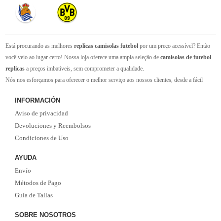
Está procurando as melhores
replicas camisolas futebol
por um preço acessível? Então
você veio ao lugar certo! Nossa loja oferece uma ampla seleção de
camisolas de futebol
replicas
a preços imbatíveis, sem comprometer a qualidade.
Nós nos esforçamos para oferecer o melhor serviço aos nossos clientes, desde a fácil
navegação em nosso site até a entrega rápida de seus pedidos. Com nossa equipe de
INFORMACIÓN
atendimento ao cliente amigável e experiente, você pode ter certeza de que receberá suporte
Aviso de privacidad
em todas as etapas do processo de compra.
Não se esqueça que, se o valor da sua compra for superior a 99 euros, oferecemos o
Devoluciones y Reembolsos
serviço de entrega EMS gratuito. Não perca a oportunidade de adquirir as melhores
Condiciones de Uso
camisolas de futebol
com qualidade, rapidez e economia. Faça já o seu pedido!
AYUDA
Envío
Métodos de Pago
Guía de Tallas
SOBRE NOSOTROS