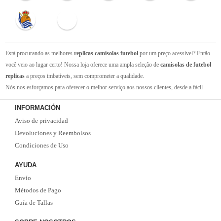
Está procurando as melhores
replicas camisolas futebol
por um preço acessível? Então
você veio ao lugar certo! Nossa loja oferece uma ampla seleção de
camisolas de futebol
replicas
a preços imbatíveis, sem comprometer a qualidade.
Nós nos esforçamos para oferecer o melhor serviço aos nossos clientes, desde a fácil
navegação em nosso site até a entrega rápida de seus pedidos. Com nossa equipe de
INFORMACIÓN
atendimento ao cliente amigável e experiente, você pode ter certeza de que receberá suporte
Aviso de privacidad
em todas as etapas do processo de compra.
Não se esqueça que, se o valor da sua compra for superior a 99 euros, oferecemos o
Devoluciones y Reembolsos
serviço de entrega EMS gratuito. Não perca a oportunidade de adquirir as melhores
Condiciones de Uso
camisolas de futebol
com qualidade, rapidez e economia. Faça já o seu pedido!
AYUDA
Envío
Métodos de Pago
Guía de Tallas