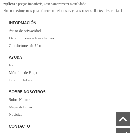
replicas
a preços imbatíveis, sem comprometer a qualidade.
Nós nos esforçamos para oferecer o melhor serviço aos nossos clientes, desde a fácil
navegação em nosso site até a entrega rápida de seus pedidos. Com nossa equipe de
INFORMACIÓN
atendimento ao cliente amigável e experiente, você pode ter certeza de que receberá suporte
Aviso de privacidad
em todas as etapas do processo de compra.
Não se esqueça que, se o valor da sua compra for superior a 99 euros, oferecemos o
Devoluciones y Reembolsos
serviço de entrega EMS gratuito. Não perca a oportunidade de adquirir as melhores
Condiciones de Uso
camisolas de futebol
com qualidade, rapidez e economia. Faça já o seu pedido!
AYUDA
Envío
Métodos de Pago
Guía de Tallas
SOBRE NOSOTROS
Sobre Nosotros
Mapa del sitio
Noticias
CONTACTO