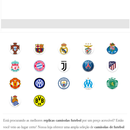
Está procurando as melhores
replicas camisolas futebol
por um preço acessível? Então
você veio ao lugar certo! Nossa loja oferece uma ampla seleção de
camisolas de futebol