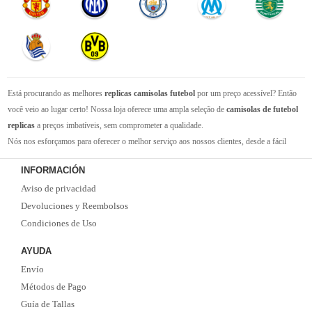
Está procurando as melhores
replicas camisolas futebol
por um preço acessível? Então
você veio ao lugar certo! Nossa loja oferece uma ampla seleção de
camisolas de futebol
replicas
a preços imbatíveis, sem comprometer a qualidade.
Nós nos esforçamos para oferecer o melhor serviço aos nossos clientes, desde a fácil
navegação em nosso site até a entrega rápida de seus pedidos. Com nossa equipe de
INFORMACIÓN
atendimento ao cliente amigável e experiente, você pode ter certeza de que receberá suporte
Aviso de privacidad
em todas as etapas do processo de compra.
Não se esqueça que, se o valor da sua compra for superior a 99 euros, oferecemos o
Devoluciones y Reembolsos
serviço de entrega EMS gratuito. Não perca a oportunidade de adquirir as melhores
Condiciones de Uso
camisolas de futebol
com qualidade, rapidez e economia. Faça já o seu pedido!
AYUDA
Envío
Métodos de Pago
Guía de Tallas