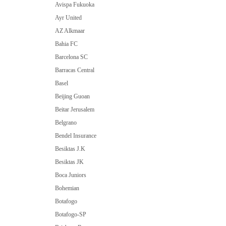
Avispa Fukuoka
Ayr United
AZ Alkmaar
Bahia FC
Barcelona SC
Barracas Central
Basel
Beijing Guoan
Beitar Jerusalem
Belgrano
Bendel Insurance
Besiktas J.K
Besiktas JK
Boca Juniors
Bohemian
Botafogo
Botafogo-SP