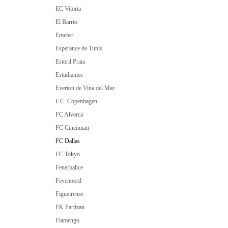
EC Vitoria
El Barrio
Emelec
Esperance de Tunis
Estoril Praia
Estudiantes
Everton de Vina del Mar
F.C. Copenhagen
FC Alverca
FC Cincinnati
FC Dallas
FC Tokyo
Fenerbahce
Feyenoord
Figueirense
FK Partizan
Flamengo