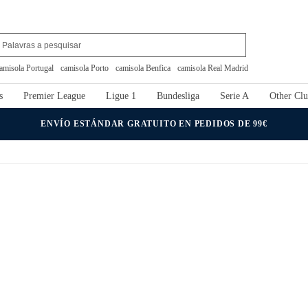
amisola Portugal
camisola Porto
camisola Benfica
camisola Real Madrid
s
Premier League
Ligue 1
Bundesliga
Serie A
Other Clu
ENVÍO ESTÁNDAR GRATUITO EN PEDIDOS DE 99€