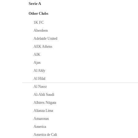
Serie A
Other Clubs
1K FC
Aberdeen
Adelaide United
AEK Athens
AIK
Ajax
Al Ahly
Al Hilal
Al Nassr
Al-Ahli Saudi
Albirex Niigata
Alianza Lima
Amazonas
America
America de Cali