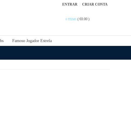
ENTRAR
CRIAR CONTA
(
€0.00
)
0 ITEMS
bs
Famoso Jogador Estrela