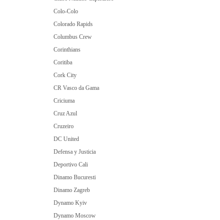
Colo-Colo
Colorado Rapids
Columbus Crew
Corinthians
Coritiba
Cork City
CR Vasco da Gama
Criciuma
Cruz Azul
Cruzeiro
DC United
Defensa y Justicia
Deportivo Cali
Dinamo Bucuresti
Dinamo Zagreb
Dynamo Kyiv
Dynamo Moscow