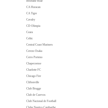
Brisbane Roar
CA Huracan
CA Tigre
Cavalry
CD Olimpia
Ceara
Celtic
Central Coast Mariners
Cerezo Osaka
Cerro Porteno
Chapecoense
Charlotte FC
Chicago Fire
Cliftonville
Club Brugge
Club de Cuervos
Club Nacional de Football
Clube Nautico Capibaribe