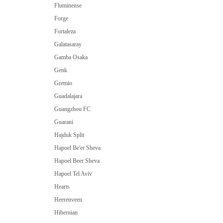
Fluminense
Forge
Fortaleza
Galatasaray
Gamba Osaka
Genk
Gremio
Guadalajara
Guangzhou FC
Guarani
Hajduk Split
Hapoel Be'er Sheva
Hapoel Beer Sheva
Hapoel Tel Aviv
Hearts
Heerenveen
Hibernian