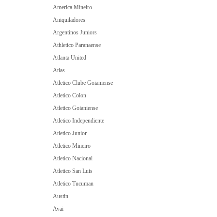
America Mineiro
Aniquiladores
Argentinos Juniors
Athletico Paranaense
Atlanta United
Atlas
Atletico Clube Goianiense
Atletico Colon
Atletico Goianiense
Atletico Independiente
Atletico Junior
Atletico Mineiro
Atletico Nacional
Atletico San Luis
Atletico Tucuman
Austin
Avai