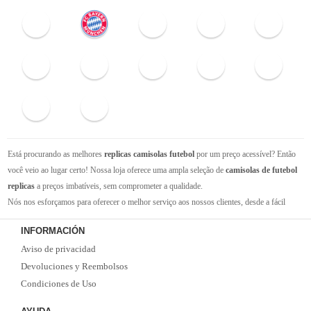
Está procurando as melhores
replicas camisolas futebol
por um preço acessível? Então
você veio ao lugar certo! Nossa loja oferece uma ampla seleção de
camisolas de futebol
replicas
a preços imbatíveis, sem comprometer a qualidade.
Nós nos esforçamos para oferecer o melhor serviço aos nossos clientes, desde a fácil
navegação em nosso site até a entrega rápida de seus pedidos. Com nossa equipe de
INFORMACIÓN
atendimento ao cliente amigável e experiente, você pode ter certeza de que receberá suporte
Aviso de privacidad
em todas as etapas do processo de compra.
Não se esqueça que, se o valor da sua compra for superior a 99 euros, oferecemos o
Devoluciones y Reembolsos
serviço de entrega EMS gratuito. Não perca a oportunidade de adquirir as melhores
Condiciones de Uso
camisolas de futebol
com qualidade, rapidez e economia. Faça já o seu pedido!