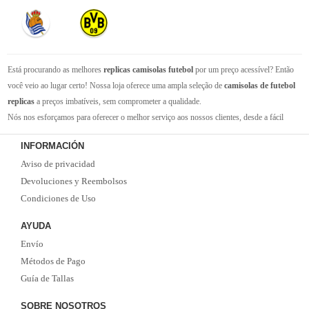
Está procurando as melhores
replicas camisolas futebol
por um preço acessível? Então
você veio ao lugar certo! Nossa loja oferece uma ampla seleção de
camisolas de futebol
replicas
a preços imbatíveis, sem comprometer a qualidade.
Nós nos esforçamos para oferecer o melhor serviço aos nossos clientes, desde a fácil
navegação em nosso site até a entrega rápida de seus pedidos. Com nossa equipe de
INFORMACIÓN
atendimento ao cliente amigável e experiente, você pode ter certeza de que receberá suporte
Aviso de privacidad
em todas as etapas do processo de compra.
Não se esqueça que, se o valor da sua compra for superior a 99 euros, oferecemos o
Devoluciones y Reembolsos
serviço de entrega EMS gratuito. Não perca a oportunidade de adquirir as melhores
Condiciones de Uso
camisolas de futebol
com qualidade, rapidez e economia. Faça já o seu pedido!
AYUDA
Envío
Métodos de Pago
Guía de Tallas
SOBRE NOSOTROS