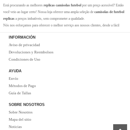
Está procurando as melhores
replicas camisolas futebol
por um preço acessível? Então
você veio ao lugar certo! Nossa loja oferece uma ampla seleção de
camisolas de futebol
replicas
a preços imbatíveis, sem comprometer a qualidade.
Nós nos esforçamos para oferecer o melhor serviço aos nossos clientes, desde a fácil
navegação em nosso site até a entrega rápida de seus pedidos. Com nossa equipe de
INFORMACIÓN
atendimento ao cliente amigável e experiente, você pode ter certeza de que receberá suporte
Aviso de privacidad
em todas as etapas do processo de compra.
Não se esqueça que, se o valor da sua compra for superior a 99 euros, oferecemos o
Devoluciones y Reembolsos
serviço de entrega EMS gratuito. Não perca a oportunidade de adquirir as melhores
Condiciones de Uso
camisolas de futebol
com qualidade, rapidez e economia. Faça já o seu pedido!
AYUDA
Envío
Métodos de Pago
Guía de Tallas
SOBRE NOSOTROS
Sobre Nosotros
Mapa del sitio
Noticias