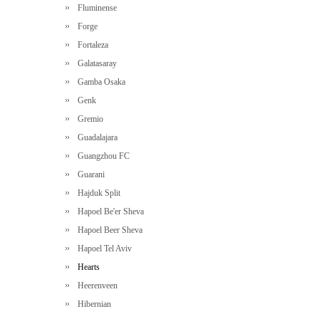
Fluminense
Forge
Fortaleza
Galatasaray
Gamba Osaka
Genk
Gremio
Guadalajara
Guangzhou FC
Guarani
Hajduk Split
Hapoel Be'er Sheva
Hapoel Beer Sheva
Hapoel Tel Aviv
Hearts
Heerenveen
Hibernian