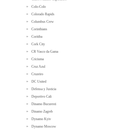
Colo-Colo
Colorado Rapids
Columbus Crew
Corinthians
Coritiba
Cork City
CR Vasco da Gama
Criciuma
Cruz Azul
Cruzeiro
DC United
Defensa y Justicia
Deportivo Cali
Dinamo Bucuresti
Dinamo Zagreb
Dynamo Kyiv
Dynamo Moscow