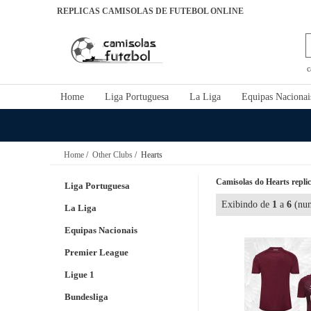
REPLICAS CAMISOLAS DE FUTEBOL ONLINE
c
Home
Liga Portuguesa
La Liga
Equipas Nacionai
Home
/
Other Clubs
/ Hearts
Camisolas do Hearts replic
Liga Portuguesa
Exibindo de
1
a
6
(num
La Liga
Equipas Nacionais
Premier League
Ligue 1
Bundesliga