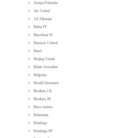
Avispa Fukuoka
Ayr United
AZ Alkmaar
Bahia FC
Barcelona SC
Barracas Central
Basel
Beijing Guoan
Beitar Jerusalem
Belgrano
Bendel Insurance
Besiktas J.K
Besiktas JK
Boca Juniors
Bohemian
Botafogo
Botafogo-SP