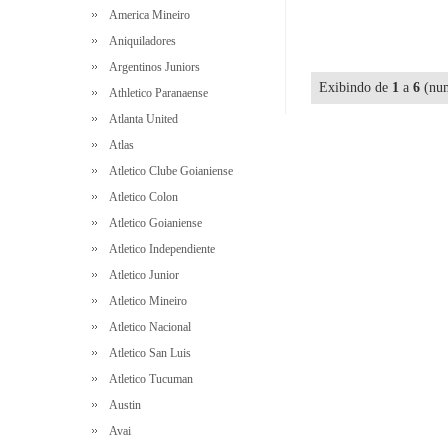
America Mineiro
Aniquiladores
Argentinos Juniors
Exibindo de
1
a
6
(num
Athletico Paranaense
Atlanta United
Atlas
Atletico Clube Goianiense
Atletico Colon
Atletico Goianiense
Atletico Independiente
Atletico Junior
Atletico Mineiro
Atletico Nacional
Atletico San Luis
Atletico Tucuman
Austin
Avai