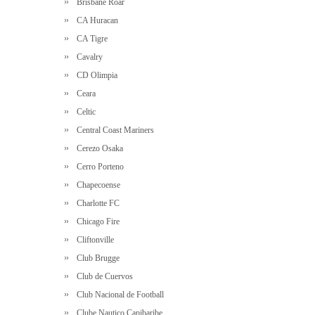
Brisbane Roar
CA Huracan
CA Tigre
Cavalry
CD Olimpia
Ceara
Celtic
Central Coast Mariners
Cerezo Osaka
Cerro Porteno
Chapecoense
Charlotte FC
Chicago Fire
Cliftonville
Club Brugge
Club de Cuervos
Club Nacional de Football
Clube Nautico Capibaribe