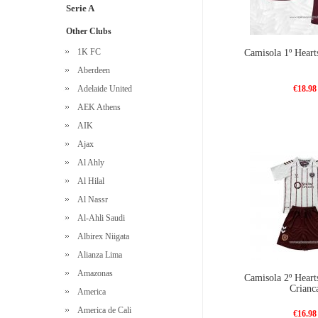
Serie A
Other Clubs
1K FC
Camisola 1º Heart
Aberdeen
Adelaide United
€18.98
AEK Athens
AIK
Ajax
Al Ahly
Al Hilal
Al Nassr
Al-Ahli Saudi
Albirex Niigata
Alianza Lima
Amazonas
Camisola 2º Heart
Crianc
America
America de Cali
€16.98