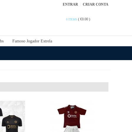
ENTRAR
CRIAR CONTA
(
€0.00
)
0 ITEMS
bs
Famoso Jogador Estrela