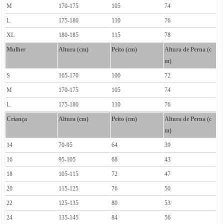
M
170-175
105
74
L
175-180
110
76
XL
180-185
115
78
Mulher
Altura (cm)
Peito (cm)
Altura de Perna (c
m)
S
165-170
100
72
M
170-175
105
74
L
175-180
110
76
Criança
Altura (cm)
Peito (cm)
Altura de Perna (c
m)
14
70-95
64
39
16
95-105
68
43
18
105-115
72
47
20
115-125
76
50
22
125-135
80
53
24
135-145
84
56