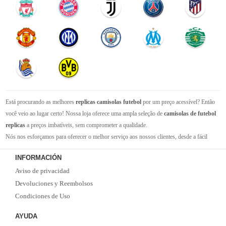
Está procurando as melhores
replicas camisolas futebol
por um preço acessível? Então
você veio ao lugar certo! Nossa loja oferece uma ampla seleção de
camisolas de futebol
replicas
a preços imbatíveis, sem comprometer a qualidade.
Nós nos esforçamos para oferecer o melhor serviço aos nossos clientes, desde a fácil
navegação em nosso site até a entrega rápida de seus pedidos. Com nossa equipe de
INFORMACIÓN
atendimento ao cliente amigável e experiente, você pode ter certeza de que receberá suporte
Aviso de privacidad
em todas as etapas do processo de compra.
Não se esqueça que, se o valor da sua compra for superior a 99 euros, oferecemos o
Devoluciones y Reembolsos
serviço de entrega EMS gratuito. Não perca a oportunidade de adquirir as melhores
Condiciones de Uso
camisolas de futebol
com qualidade, rapidez e economia. Faça já o seu pedido!
AYUDA