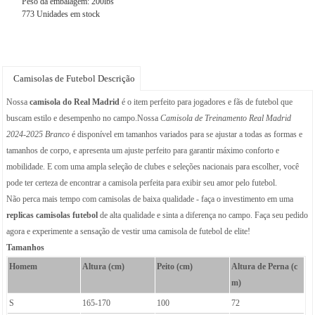
Peso da embalagem: 200lbs
773 Unidades em stock
Camisolas de Futebol Descrição
Nossa
camisola do Real Madrid
é o item perfeito para jogadores e fãs de futebol que
buscam estilo e desempenho no campo.Nossa
Camisola de Treinamento Real Madrid
2024-2025 Branco
é disponível em tamanhos variados para se ajustar a todas as formas e
tamanhos de corpo, e apresenta um ajuste perfeito para garantir máximo conforto e
mobilidade. E com uma ampla seleção de clubes e seleções nacionais para escolher, você
pode ter certeza de encontrar a camisola perfeita para exibir seu amor pelo futebol.
Não perca mais tempo com camisolas de baixa qualidade - faça o investimento em uma
replicas camisolas futebol
de alta qualidade e sinta a diferença no campo. Faça seu pedido
agora e experimente a sensação de vestir uma camisola de futebol de elite!
Tamanhos
Homem
Altura (cm)
Peito (cm)
Altura de Perna (c
m)
S
165-170
100
72